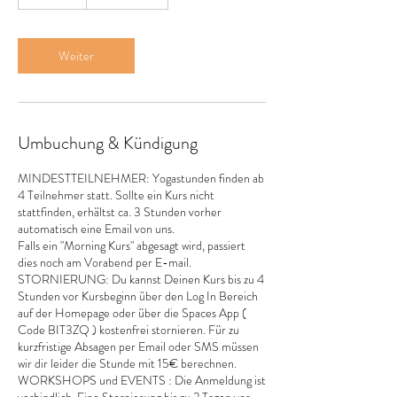
0
M
i
n
Weiter
.
Umbuchung & Kündigung
MINDESTTEILNEHMER: Yogastunden finden ab
4 Teilnehmer statt. Sollte ein Kurs nicht
stattfinden, erhältst ca. 3 Stunden vorher
automatisch eine Email von uns.
Falls ein "Morning Kurs" abgesagt wird, passiert
dies noch am Vorabend per E-mail.
STORNIERUNG: Du kannst Deinen Kurs bis zu 4
Stunden vor Kursbeginn über den Log In Bereich
auf der Homepage oder über die Spaces App (
Code BIT3ZQ ) kostenfrei stornieren. Für zu
kurzfristige Absagen per Email oder SMS müssen
wir dir leider die Stunde mit 15€ berechnen.
WORKSHOPS und EVENTS : Die Anmeldung ist