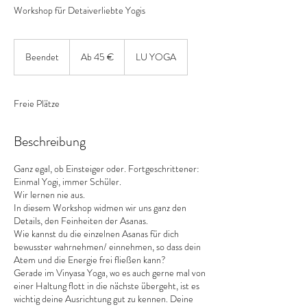
Workshop für Detaiverliebte Yogis
Ab
45
Beendet
B
Ab 45 €
LU YOGA
Euro
e
e
n
Freie Plätze
d
e
t
Beschreibung
Ganz egal, ob Einsteiger oder. Fortgeschrittener:
Einmal Yogi, immer Schüler.
Wir lernen nie aus.
In diesem Workshop widmen wir uns ganz den
Details, den Feinheiten der Asanas.
Wie kannst du die einzelnen Asanas für dich
bewusster wahrnehmen/ einnehmen, so dass dein
Atem und die Energie frei fließen kann?
Gerade im Vinyasa Yoga, wo es auch gerne mal von
einer Haltung flott in die nächste übergeht, ist es
wichtig deine Ausrichtung gut zu kennen. Deine