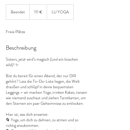
111
Euro
Beendet
B
111 €
LU YOGA
e
e
n
Freie Plätze
d
e
t
Beschreibung
Sisters, jetzt wird’s magisch (und ein bisschen
wild)! ✨
Bist du bereit für einen Abend, der nur DIR
gehört? Lass die To-Do-Liste liegen, die Welt
draußen und schlüpf in deine bequemsten
Leggings – wir machen Yoga, trinken Kakao, tanzen
wie niemand zuschaut und ziehen Tarotkarten, um
den Sternen ein paar Geheimnisse zu entlocken.
Hier ist, was dich erwartet:
🌀 Yoga, um dich zu dehnen, zu atmen und so
richtig anzukommen.